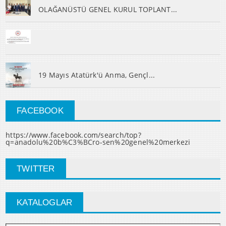
OLAĞANÜSTÜ GENEL KURUL TOPLANT...
19 Mayıs Atatürk'ü Anma, Gençl...
FACEBOOK
https://www.facebook.com/search/top?
q=anadolu%20b%C3%BCro-sen%20genel%20merkezi
TWITTER
KATALOGLAR