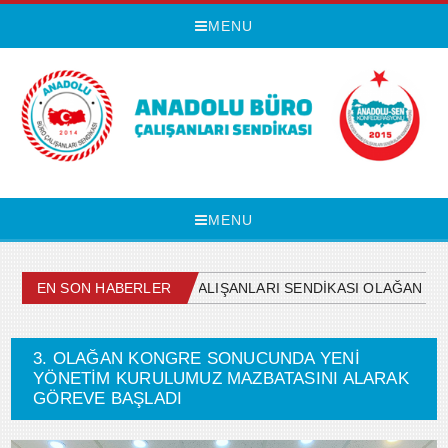
MENU
MENU
EN SON HABERLER
ANADOLU BÜRO ÇALIŞANLARI SENDİKASI OLAĞAN GE
3. OLAĞAN KONGRE SONUCUNDA YENI
YÖNETIM KURULUMUZ MAZBATASINI ALARAK
GÖREVE BAŞLADI