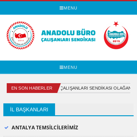
MENU
MENU
EN SON HABERLER
ANADOLU BÜRO ÇALIŞANLARI SENDİKASI OLAĞAN G
İL BAŞKANLARI
ANTALYA TEMSİLCİLERİMİZ