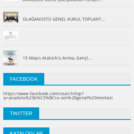
OLAĞANÜSTÜ GENEL KURUL TOPLANT...
19 Mayıs Atatürk'ü Anma, Gençl...
FACEBOOK
https://www.facebook.com/search/top?
q=anadolu%20b%C3%BCro-sen%20genel%20merkezi
TWITTER
KATALOGLAR