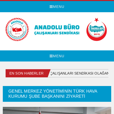
MENU
MENU
EN SON HABERLER
ANADOLU BÜRO ÇALIŞANLARI SENDİKASI OLAĞAN G
GENEL MERKEZ YÖNETİMİNİN TÜRK HAVA
KURUMU ŞUBE BAŞKANINI ZİYARETİ