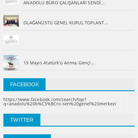
ANADOLU BÜRO ÇALIŞANLARI SENDİ...
OLAĞANÜSTÜ GENEL KURUL TOPLANT...
19 Mayıs Atatürk'ü Anma, Gençl...
FACEBOOK
https://www.facebook.com/search/top?
q=anadolu%20b%C3%BCro-sen%20genel%20merkezi
TWITTER