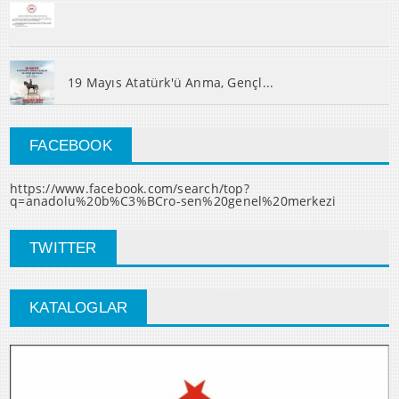
19 Mayıs Atatürk'ü Anma, Gençl...
FACEBOOK
https://www.facebook.com/search/top?
q=anadolu%20b%C3%BCro-sen%20genel%20merkezi
TWITTER
KATALOGLAR